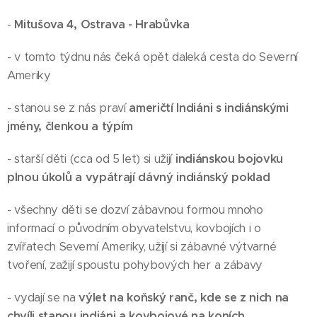
-
Mitušova 4, Ostrava - Hrabůvka
- v tomto týdnu nás čeká opět daleká cesta do Severní
Ameriky
- stanou se z nás praví
a
meričtí Indiáni s indiánskými
jmény, členkou a týpím
- starší děti (cca od 5 let) si užijí
indiánskou bojovku
plnou úkolů a vypátrají dávný indiánský poklad
- všechny děti se dozví zábavnou formou mnoho
informací o původním obyvatelstvu, kovbojích i o
zvířatech Severní Ameriky, užijí si zábavné výtvarné
tvoření, zažijí spoustu pohybových her a zábavy
- vydají se na
výlet na koňský ranč, kde se z nich na
chvíli stanou indiáni a kovbojové na koních