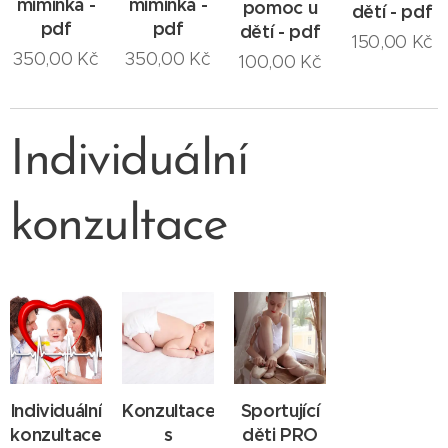
miminka -
miminka -
pomoc u
dětí - pdf
pdf
pdf
dětí - pdf
150,00
Kč
350,00
Kč
350,00
Kč
100,00
Kč
Individuální
konzultace
Individuální
Konzultace
Sportující
konzultace
s
děti PRO