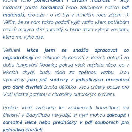
ponechávám i ostatní možnosti
Kromě toho
- tedy
konzultací
pdf
možnost pouze
nebo zakoupení našich
materiálů
, protože i o ně byl v minulém roce zájem :-).
Věřím, že se nám takto podaří vyjít vstříc všem potřebám
rodičů malých dětí a každý si bude moci vybrat variantu,
která mu vyhovuje.
lekce jsem se snažila zpracovat co
Veškeré
nejpodrobněji
na základě zkušeností z Vašich dotazů za
dobu fungování Rodinky, pokud však najdete něco, co v
lekcích chybí, budu ráda za zpětnou vazbu. Jsou
jako pdf soubory z jednotlivých prezentací
vytvořeny
pro dané čtvrtletí
života děťátka. Jsou určeny pouze pro
Vaši vlastní potřebu a chráněny autorským právem.
Rodiče, kteří vzhledem ke vzdálenosti konzultace ani
zakoupit i
členství v BabyClubu nevyužijí, si nyní mohou
samotné lekce nebo přednášky v pdf souborech pro
jednotlivá čtvrtletí
.