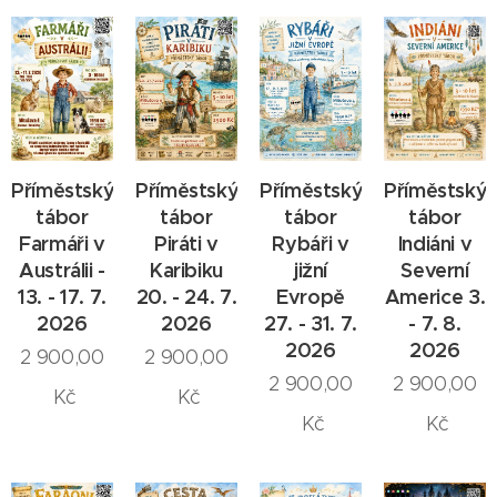
Příměstský
Příměstský
Příměstský
Příměstský
tábor
tábor
tábor
tábor
Farmáři v
Piráti v
Rybáři v
Indiáni v
Austrálii -
Karibiku
jižní
Severní
13. - 17. 7.
20. - 24. 7.
Evropě
Americe 3.
2026
2026
27. - 31. 7.
- 7. 8.
2026
2026
2 900,00
2 900,00
2 900,00
2 900,00
Kč
Kč
Kč
Kč