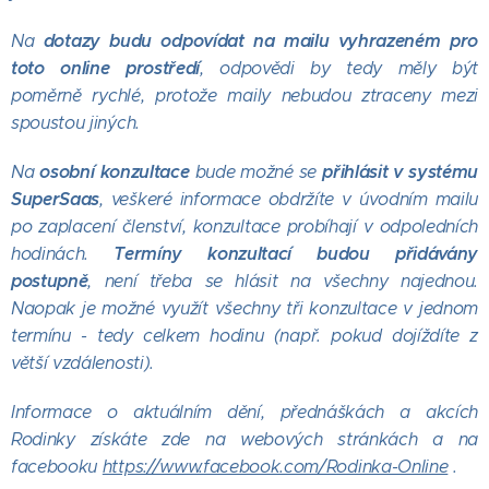
dotazy budu odpovídat na mailu vyhrazeném pro
Na
toto online prostředí
, odpovědi by tedy měly být
poměrně rychlé, protože maily nebudou ztraceny mezi
spoustou jiných.
osobní konzultace
přihlásit v systému
Na
bude možné se
SuperSaas
, veškeré informace obdržíte v úvodním mailu
po zaplacení členství, konzultace probíhají v odpoledních
Termíny konzultací budou přidávány
hodinách.
postupně
, není třeba se hlásit na všechny najednou.
Naopak je možné využít všechny tři konzultace v jednom
termínu - tedy celkem hodinu (např. pokud dojíždíte z
větší vzdálenosti).
Informace o aktuálním dění, přednáškách a akcích
Rodinky získáte zde na webových stránkách a na
facebooku
https://www.facebook.com/Rodinka-Online
.