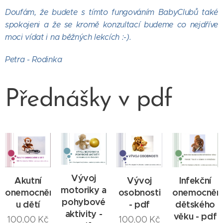
Doufám, že budete s tímto fungováním BabyClubů také
spokojeni a že se kromě konzultací budeme co nejdříve
moci vídat i na běžných lekcích :-).
Petra - Rodinka
Přednášky v pdf
Vývoj
Akutní
Infekční
Vývoj
motoriky a
onemocnění
onemocněn
osobnosti
pohybové
u dětí
dětského
- pdf
aktivity -
věku - pdf
100,00
Kč
100,00
Kč