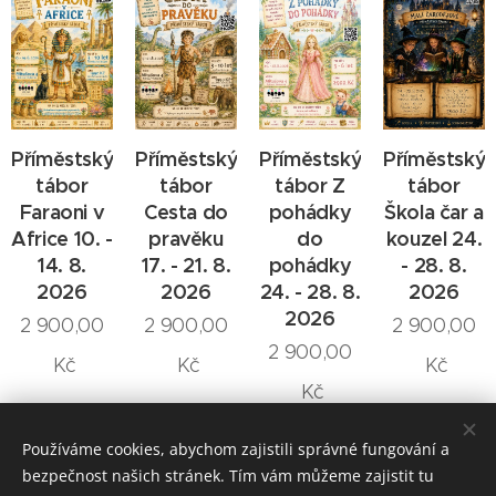
Příměstský
Příměstský
Příměstský
Příměstský
tábor
tábor
tábor Z
tábor
Faraoni v
Cesta do
pohádky
Škola čar a
Africe 10. -
pravěku
do
kouzel 24.
14. 8.
17. - 21. 8.
pohádky
- 28. 8.
2026
2026
24. - 28. 8.
2026
2026
2 900,00
2 900,00
2 900,00
2 900,00
Kč
Kč
Kč
Kč
Používáme cookies, abychom zajistili správné fungování a
bezpečnost našich stránek. Tím vám můžeme zajistit tu