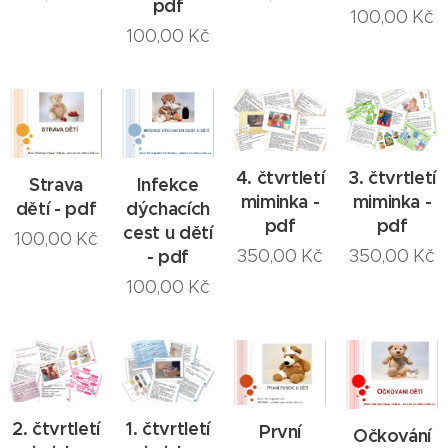
pdf
100,00
Kč
100,00
Kč
4. čtvrtletí
3. čtvrtletí
Strava
Infekce
miminka -
miminka -
dětí - pdf
dýchacích
pdf
pdf
cest u dětí
100,00
Kč
350,00
Kč
350,00
Kč
- pdf
100,00
Kč
2. čtvrtletí
1. čtvrtletí
První
Očkování