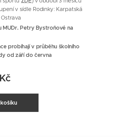
 sportu
ZDE
) v období 3 měsíců
pení v sídle Rodinky: Karpatská
 Ostrava
 MUDr. Petry Bystroňové na
ce probíhají v průběhu školního
dy od září do června
Kč
košíku