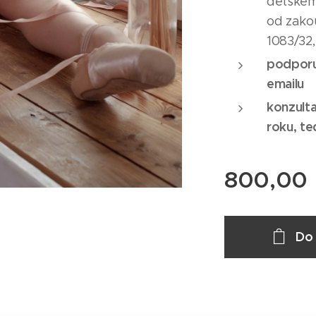
dětském
od zakou
1083/32,
podporu
emailu
konzulta
roku, te
800,00
Do 