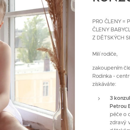
PRO ČLENY = 
ČLENY BABYC
Z DĚTSKÝCH S
Milí rodiče,
zakoupením čle
Rodinka - centr
získáváte:
3 konzul
Petrou 
péče o 
zdravý v